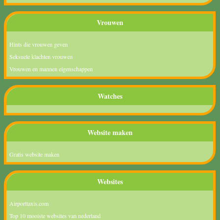
Vrouwen
Hints die vrouwen geven
Seksuele klachten vrouwen
Vrouwen en mannen eigenschappen
Watches
Website maken
Gratis website maken
Websites
Airporttaxis.com
Top 10 mooiste websites van nederland