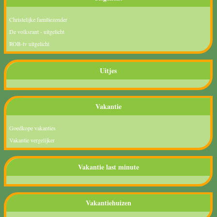
Christelijke familiezender
De volksrant - uitgelicht
ROB-tv uitgelicht
Uitjes
Vakantie
Goedkope vakanties
Vakantie vergelijker
Vakantie last minute
Vakantiehuizen