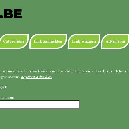
Categorieën
Link aanmelden
Link wijzigen
Adverteren
n met uw emailadres en wachtwoord om uw geplaatste links te kunnen bekijken en te beheren. 
g geen account?
Registreer u dan hier.
ggen
ina naam