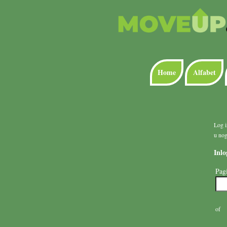
Home
Alfabet
Log i
u no
Inlo
Pag
of