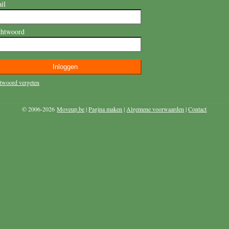
il
htwoord
twoord vergeten
© 2006-2026
Moveup.be
|
Pagina maken
|
Algemene voorwaarden
|
Contact